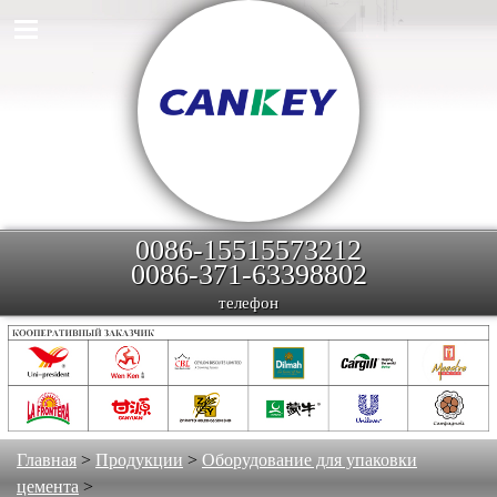
0086-15515573212
0086-371-63398802
телефон
Главная
>
Продукции
>
Оборудование для упаковки
цемента
>