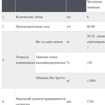
Численное
значение
1
Количестиво лётки
шт
6
2
Производительная сила
т/ч
60-90
20-50（мож
Вес за один мешок
кг
отрегулиров
）
Точность
Тяжелые сумки
3
взвешивания
квалифицированных
%
≥95
20мешки Вес брутто
кг
≥1000
Наружный диаметр вращающегося
4
мм
1750
цилиндра