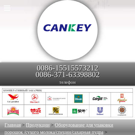
0086-15515573212
0086-371-63398802
телефон
Главная
>
Продукции
>
Оборудование для упаковки
порошок /сухого молока/специи/сахарная пудра
>